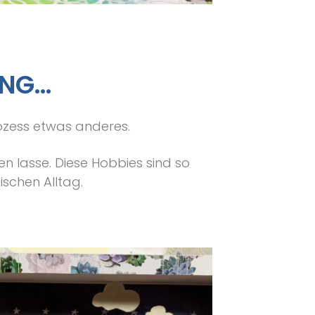
ANG…
ozess etwas anderes.
sen lasse. Diese Hobbies sind so
ischen Alltag.