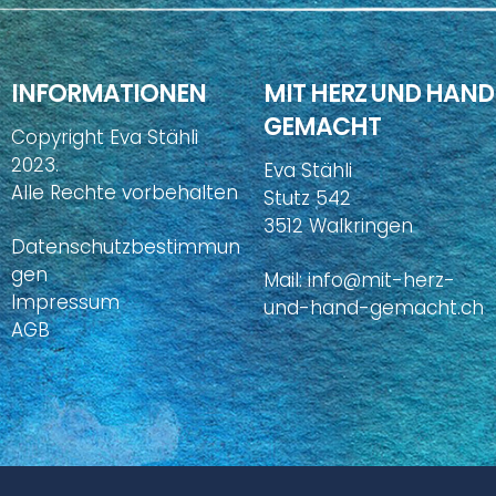
INFORMATIONEN
MIT HERZ UND HAND
GEMACHT
Copyright Eva Stähli
2023.
Eva Stähli
Alle Rechte vorbehalten
Stutz 542
3512 Walkringen
Datenschutzbestimmun
gen
Mail:
info@mit-herz-
Impressum
und-hand-gemacht.ch
AGB