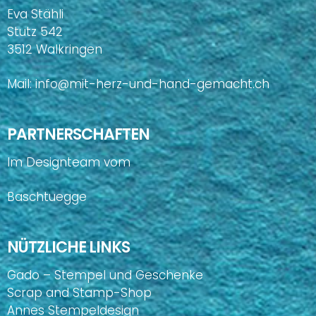
Eva Stähli
Stutz 542
3512 Walkringen
Mail:
info@mit-herz-und-hand-gemacht.ch
PARTNERSCHAFTEN
Im Designteam vom
Baschtuegge
NÜTZLICHE LINKS
Gado – Stempel und Geschenke
Scrap and Stamp-Shop
Annes Stempeldesign