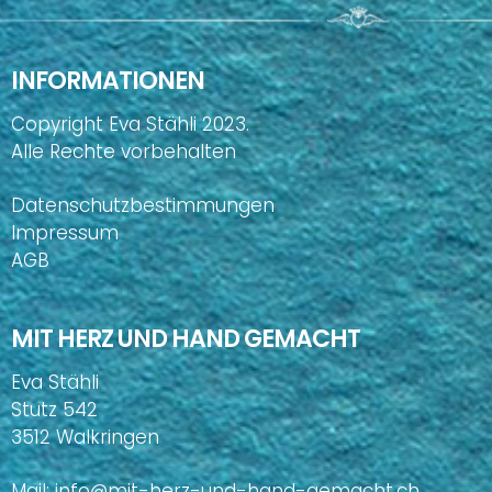
INFORMATIONEN
Copyright Eva Stähli 2023.
Alle Rechte vorbehalten
Datenschutzbestimmungen
Impressum
AGB
MIT HERZ UND HAND GEMACHT
Eva Stähli
Stutz 542
3512 Walkringen
Mail:
info@mit-herz-und-hand-gemacht.ch