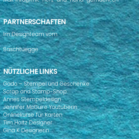
PARTNERSCHAFTEN
Im Designteam vom
Baschtuegge
NÜTZLICHE LINKS
Gado – Stempel und Geschenke
Scrap and Stamp-Shop
Annes Stempeldesign
Jennifer McGuire Youtuberin
Onlinekurse für Karten
Tim Holtz Designer
Gina K Designerin