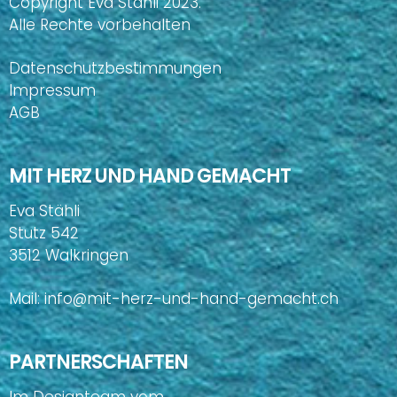
Copyright Eva Stähli 2023.
Alle Rechte vorbehalten
Datenschutzbestimmungen
Impressum
AGB
MIT HERZ UND HAND GEMACHT
Eva Stähli
Stutz 542
3512 Walkringen
Mail:
info@mit-herz-und-hand-gemacht.ch
PARTNERSCHAFTEN