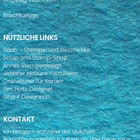
Im Designteam vom
Baschtuegge
NÜTZLICHE LINKS
Gado – Stempel und Geschenke
Scrap and Stamp-Shop
Annes Stempeldesign
Jennifer McGuire Youtuberin
Onlinekurse für Karten
Tim Holtz Designer
Gina K Designerin
KONTAKT
Ich bin gern während der üblichen
Büroöffnungszeiten für euch da. Und freue mich