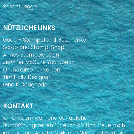
Baschtuegge
NÜTZLICHE LINKS
Gado – Stempel und Geschenke
Scrap and Stamp-Shop
Annes Stempeldesign
Jennifer McGuire Youtuberin
Onlinekurse für Karten
Tim Holtz Designer
Gina K Designerin
KONTAKT
Ich bin gern während der üblichen
Büroöffnungszeiten für euch da. Und freue mich
immer über Anrufe, Mails und Nachrichten aller