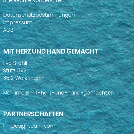
Alle Rechte vorbehalten
Datenschutzbestimmungen
Impressum
AGB
MIT HERZ UND HAND GEMACHT
Eva Stähli
Stutz 542
3512 Walkringen
Mail:
info@mit-herz-und-hand-gemacht.ch
PARTNERSCHAFTEN
Im Designteam vom