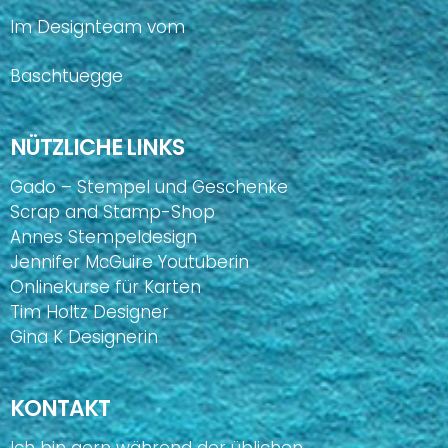
Im Designteam vom
Baschtuegge
NÜTZLICHE LINKS
Gado – Stempel und Geschenke
Scrap and Stamp-Shop
Annes Stempeldesign
Jennifer McGuire Youtuberin
Onlinekurse für Karten
Tim Holtz Designer
Gina K Designerin
KONTAKT