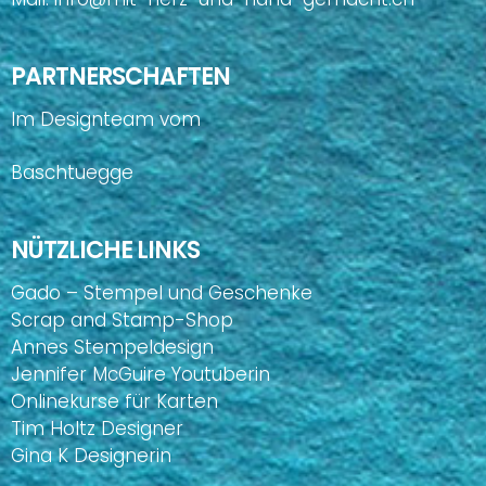
PARTNERSCHAFTEN
Im Designteam vom
Baschtuegge
NÜTZLICHE LINKS
Gado – Stempel und Geschenke
Scrap and Stamp-Shop
Annes Stempeldesign
Jennifer McGuire Youtuberin
Onlinekurse für Karten
Tim Holtz Designer
Gina K Designerin