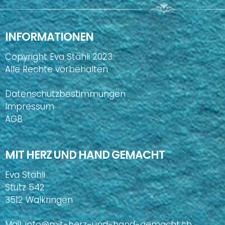
INFORMATIONEN
Copyright Eva Stähli 2023.
Alle Rechte vorbehalten
Datenschutzbestimmungen
Impressum
AGB
MIT HERZ UND HAND GEMACHT
Eva Stähli
Stutz 542
3512 Walkringen
Mail:
info@mit-herz-und-hand-gemacht.ch