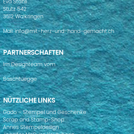
Eva Stähli
Stutz 542
3512 Walkringen
Mail:
info@mit-herz-und-hand-gemacht.ch
PARTNERSCHAFTEN
Im Designteam vom
Baschtuegge
NÜTZLICHE LINKS
Gado – Stempel und Geschenke
Scrap and Stamp-Shop
Annes Stempeldesign