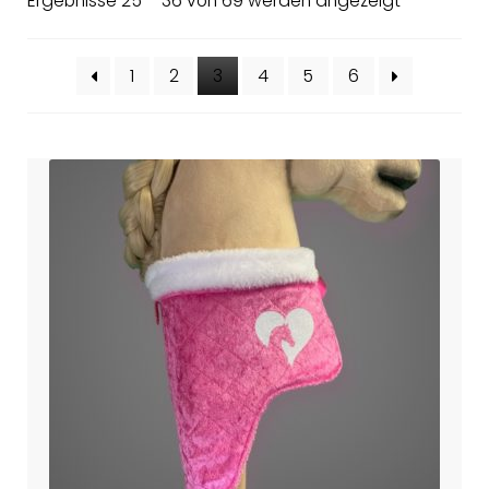
Ergebnisse 25 – 36 von 69 werden angezeigt
1
2
3
4
5
6