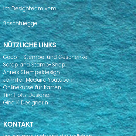
Im Designteam vom
Baschtuegge
NÜTZLICHE LINKS
Gado – Stempel und Geschenke
Scrap and Stamp-Shop
Annes Stempeldesign
Jennifer McGuire Youtuberin
Onlinekurse für Karten
Tim Holtz Designer
Gina K Designerin
KONTAKT