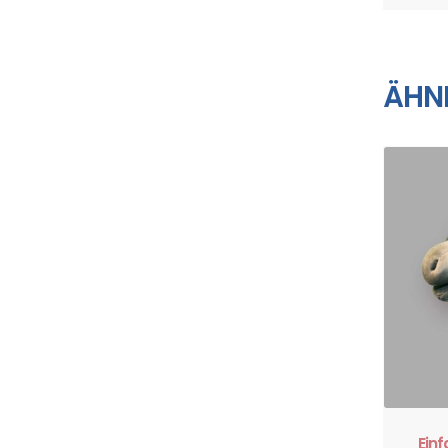
ÄHN
Ein