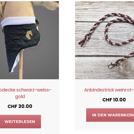
pdecke schwarz-weiss-
Anbindestrick weinrot
gold
CHF
10.00
CHF
30.00
IN DEN WARENKOR
WEITERLESEN