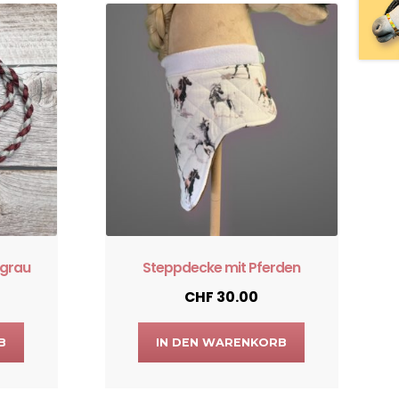
-grau
Steppdecke mit Pferden
CHF
30.00
B
IN DEN WARENKORB