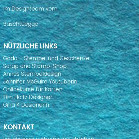
Im Designteam vom
Baschtuegge
NÜTZLICHE LINKS
Gado – Stempel und Geschenke
Scrap and Stamp-Shop
Annes Stempeldesign
Jennifer McGuire Youtuberin
Onlinekurse für Karten
Tim Holtz Designer
Gina K Designerin
KONTAKT