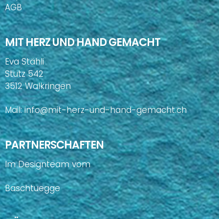
AGB
MIT HERZ UND HAND GEMACHT
Eva Stähli
Stutz 542
3512 Walkringen
Mail:
info@mit-herz-und-hand-gemacht.ch
PARTNERSCHAFTEN
Im Designteam vom
Baschtuegge