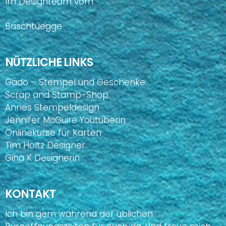
Im Designteam vom
Baschtuegge
NÜTZLICHE LINKS
Gado – Stempel und Geschenke
Scrap and Stamp-Shop
Annes Stempeldesign
Jennifer McGuire Youtuberin
Onlinekurse für Karten
Tim Holtz Designer
Gina K Designerin
KONTAKT
Ich bin gern während der üblichen